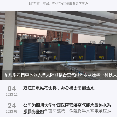
以“至精、至诚、至信”的品德服务天下客户
参观学习四季沐歌大型太阳能耦合空气能热水承压华中科技大
学项目
04
双江口电站宿舍楼，办公楼太阳能热水
2023-12
24
公司为四川大学华西医院安装空气能承压热水系
项目名称：华西医院第一住院楼手术室用承压热
2023-03
统初步成型
水系统 项目地址：成都市武候区国学巷37号华西