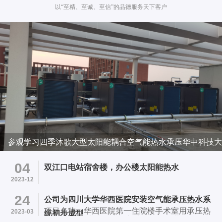
以“至精、至诚、至信”的品德服务天下客户
参观学习四季沐歌大型太阳能耦合空气能热水承压华中科技大
学项目
04
双江口电站宿舍楼，办公楼太阳能热水
2023-12
24
公司为四川大学华西医院安装空气能承压热水系
项目名称：华西医院第一住院楼手术室用承压热
2023-03
统初步成型
水系统 项目地址：成都市武候区国学巷37号华西