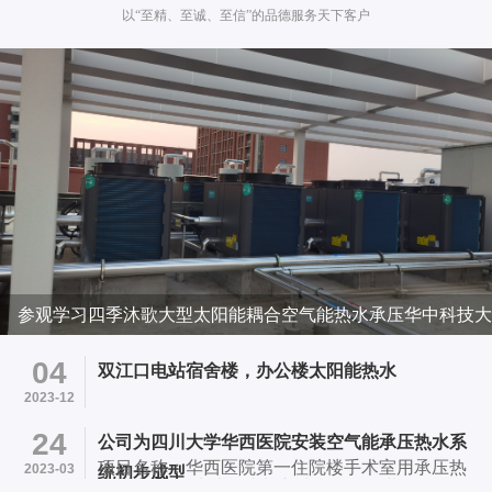
以“至精、至诚、至信”的品德服务天下客户
参观学习四季沐歌大型太阳能耦合空气能热水承压华中科技大
学项目
04
双江口电站宿舍楼，办公楼太阳能热水
2023-12
24
公司为四川大学华西医院安装空气能承压热水系
项目名称：华西医院第一住院楼手术室用承压热
2023-03
统初步成型
水系统 项目地址：成都市武候区国学巷37号华西