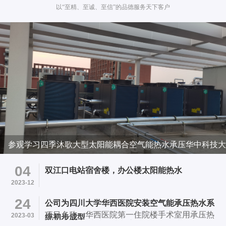
以“至精、至诚、至信”的品德服务天下客户
参观学习四季沐歌大型太阳能耦合空气能热水承压华中科技大
学项目
04
双江口电站宿舍楼，办公楼太阳能热水
2023-12
24
公司为四川大学华西医院安装空气能承压热水系
项目名称：华西医院第一住院楼手术室用承压热
2023-03
统初步成型
水系统 项目地址：成都市武候区国学巷37号华西